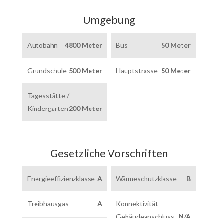
Umgebung
Autobahn
4800 Meter
Bus
50 Meter
Grundschule
500 Meter
Hauptstrasse
50 Meter
Tagesstätte /
Kindergarten
200 Meter
Gesetzliche Vorschriften
Energieeffizienzklasse
A
Wärmeschutzklasse
B
Treibhausgas
A
Konnektivität -
Gebäudeanschluss
N/A