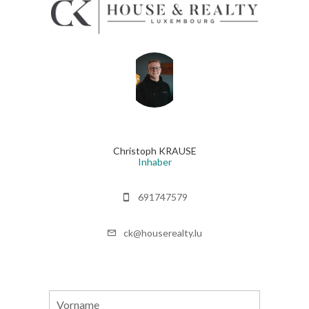
Christoph KRAUSE
Inhaber
691747579
ck@houserealty.lu