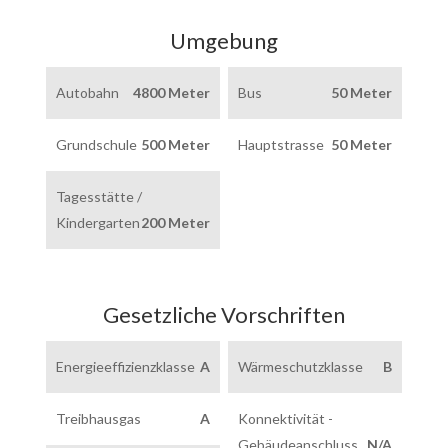
Umgebung
Autobahn
4800 Meter
Bus
50 Meter
Grundschule
500 Meter
Hauptstrasse
50 Meter
Tagesstätte /
Kindergarten
200 Meter
Gesetzliche Vorschriften
Energieeffizienzklasse
A
Wärmeschutzklasse
B
Treibhausgas
A
Konnektivität -
Gebäudeanschluss
N/A