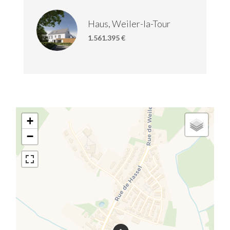
Haus, Weiler-la-Tour
1.561.395 €
+
−