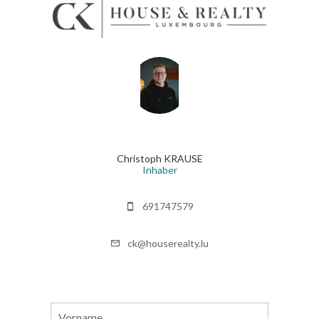
Christoph KRAUSE
Inhaber
691747579
ck@houserealty.lu