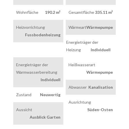
Wohnfläche
190.2 m²
Gesamtfläche
335.11 m²
Heizvorrichtung
Wärmeart
Wärmepumpe
Fussbodenheizung
Energieträger der
Heizung
Individuell
Energieträger der
Heißwasserart
Warmwasserbereitung
Wärmepumpe
Individuell
Abwasser
Kanalisation
Zustand
Neuwertig
Ausrichtung
Aussicht
Süden-Osten
Ausblick Garten