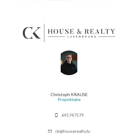
Christoph KRAUSE
Propriétaire
691747579
ck@houserealty.lu