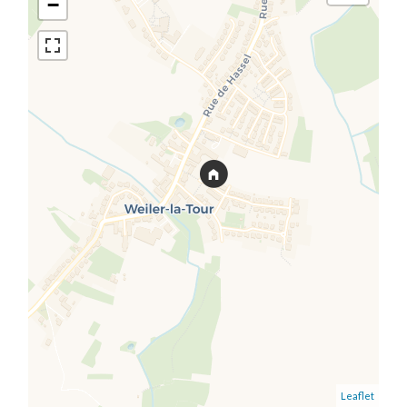
−
Leaflet