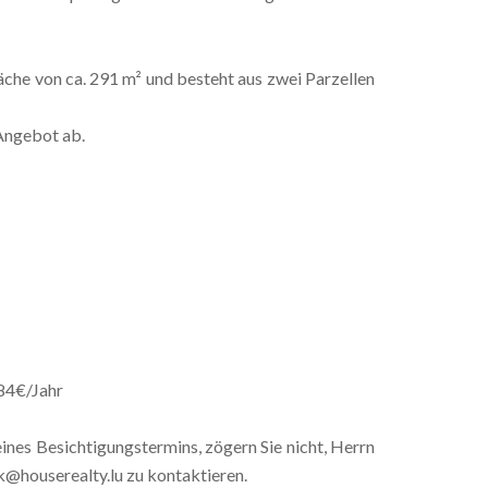
he von ca. 291 m² und besteht aus zwei Parzellen
Angebot ab.
784€/Jahr
nes Besichtigungstermins, zögern Sie nicht, Herrn
ck@houserealty.lu zu kontaktieren.