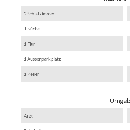
2 Schlafzimmer
1 Küche
1 Flur
1 Aussenparkplatz
1 Keller
Umgeb
Arzt