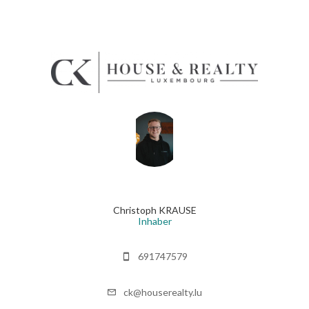
Christoph KRAUSE
Inhaber
691747579
ck@houserealty.lu