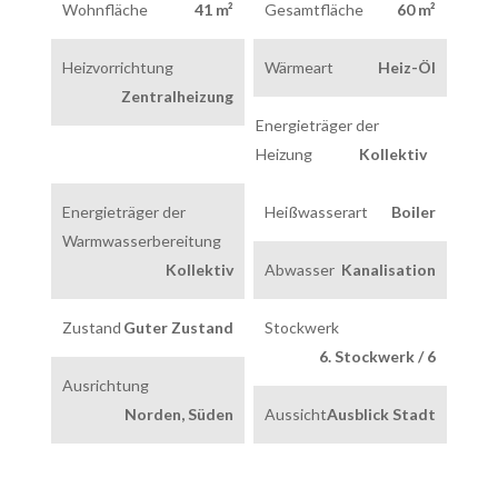
Wohnfläche
41 m²
Gesamtfläche
60 m²
Heizvorrichtung
Wärmeart
Heiz-Öl
Zentralheizung
Energieträger der
Heizung
Kollektiv
Energieträger der
Heißwasserart
Boiler
Warmwasserbereitung
Kollektiv
Abwasser
Kanalisation
Zustand
Guter Zustand
Stockwerk
6. Stockwerk / 6
Ausrichtung
Norden, Süden
Aussicht
Ausblick Stadt