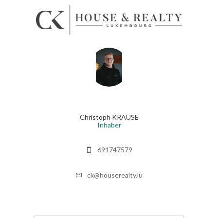
Christoph KRAUSE
Inhaber
691747579
ck@houserealty.lu