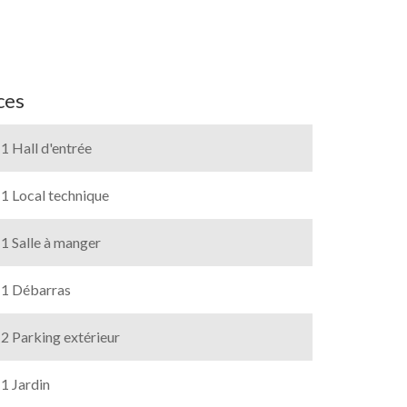
ces
1 Hall d'entrée
1 Local technique
1 Salle à manger
1 Débarras
2 Parking extérieur
1 Jardin