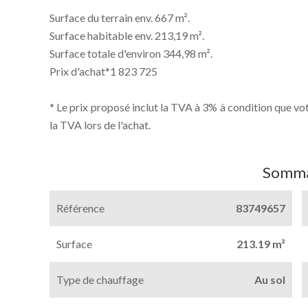
Surface du terrain env. 667 m².
Surface habitable env. 213,19 m².
Surface totale d'environ 344,98 m².
Prix d'achat*1 823 725
* Le prix proposé inclut la TVA à 3% à condition que v
la TVA lors de l'achat.
Somma
Référence
83749657
Surface
213.19 m²
Type de chauffage
Au sol