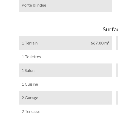
Porte blindée
Surfa
1 Terrain
667.00 m²
1 Toilettes
1 Salon
1 Cuisine
2 Garage
2 Terrasse