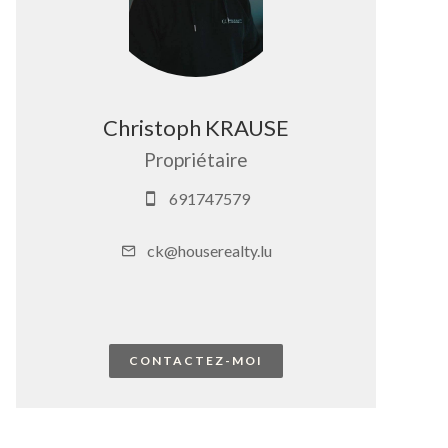
Christoph KRAUSE
Propriétaire
691747579
ck@houserealty.lu
CONTACTEZ-MOI