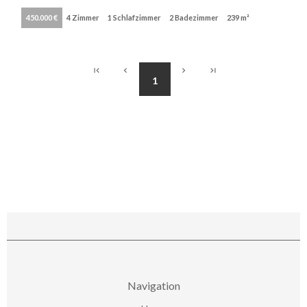
450.000 €
4 Zimmer
1 Schlafzimmer
2 Badezimmer
239 m²
1
Navigation