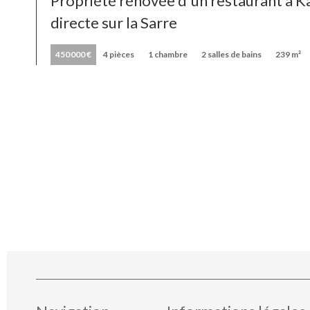
Propriété rénovée d'un restaurant à 
directe sur la Sarre
450 000 €
4 pièces
1 chambre
2 salles de bains
239 m²