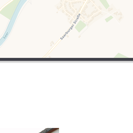
pes
Ville