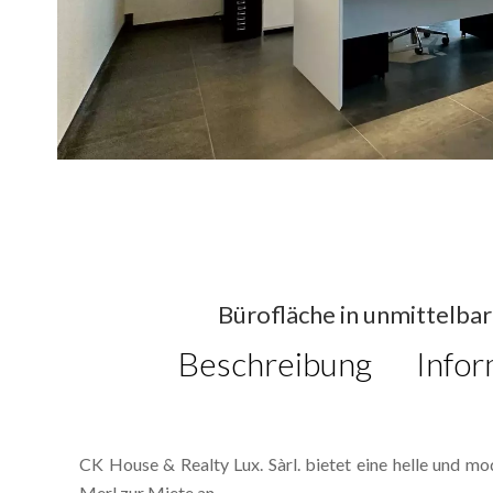
Bürofläche in unmittelba
Beschreibung
Infor
CK House & Realty Lux. Sàrl. bietet eine helle und m
Merl zur Miete an.