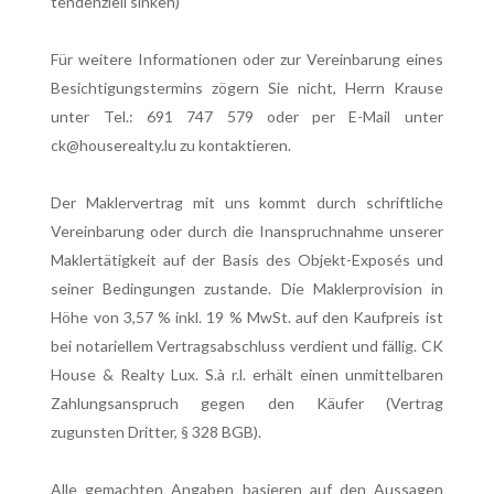
tendenziell sinken)
Für weitere Informationen oder zur Vereinbarung eines
Besichtigungstermins zögern Sie nicht, Herrn Krause
unter Tel.: 691 747 579 oder per E-Mail unter
ck@houserealty.lu zu kontaktieren.
Der Maklervertrag mit uns kommt durch schriftliche
Vereinbarung oder durch die Inanspruchnahme unserer
Maklertätigkeit auf der Basis des Objekt-Exposés und
seiner Bedingungen zustande. Die Maklerprovision in
Höhe von 3,57 % inkl. 19 % MwSt. auf den Kaufpreis ist
bei notariellem Vertragsabschluss verdient und fällig. CK
House & Realty Lux. S.à r.l. erhält einen unmittelbaren
Zahlungsanspruch gegen den Käufer (Vertrag
zugunsten Dritter, § 328 BGB).
Alle gemachten Angaben basieren auf den Aussagen