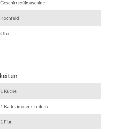
Geschirrspülmaschine
Kochfeld
Ofen
keiten
1 Küche
1 Badezimmer / Toilette
1 Flur