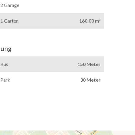
2 Garage
1 Garten
160.00 m²
ung
Bus
150 Meter
Park
30 Meter