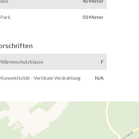
Bus
40 Meter
Park
50 Meter
orschriften
Wärmeschutzklasse
F
Konnektivität - Vertikale Verdrahtung
N/A