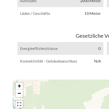
Autobahn
2000 Meter
Läden / Geschäfte
10 Meter
Gesetzliche V
Energieeffizienzklasse
G
Konnektivität - Gebäudeanschluss
N/A
+
−