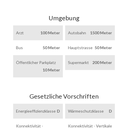
Umgebung
Arzt
100 Meter
Autobahn
1500 Meter
Bus
50 Meter
Hauptstrasse
50 Meter
Öffentlicher Parkplatz
Supermarkt
200 Meter
10 Meter
Gesetzliche Vorschriften
Energieeffizienzklasse
D
Wärmeschutzklasse
D
Konnektivität -
Konnektivität - Vertikale