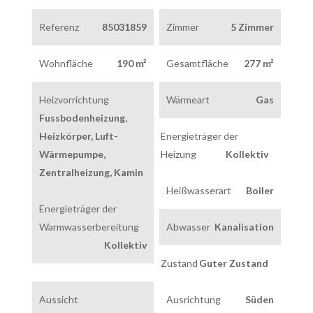
Referenz
85031859
Zimmer
5 Zimmer
Wohnfläche
190 m²
Gesamtfläche
277 m²
Heizvorrichtung
Wärmeart
Gas
Fussbodenheizung,
Heizkörper, Luft-
Energieträger der
Wärmepumpe,
Heizung
Kollektiv
Zentralheizung, Kamin
Heißwasserart
Boiler
Energieträger der
Warmwasserbereitung
Abwasser
Kanalisation
Kollektiv
Zustand
Guter Zustand
Aussicht
Ausrichtung
Süden