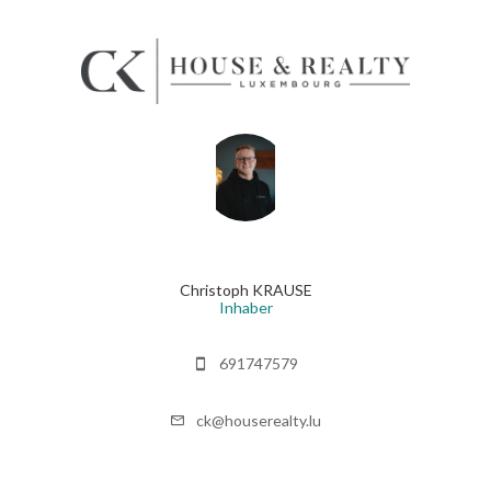
Christoph KRAUSE
Inhaber
691747579
ck@houserealty.lu