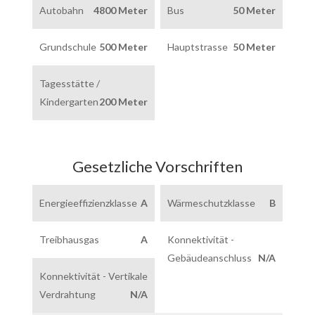
Autobahn
4800 Meter
Bus
50 Meter
Grundschule
500 Meter
Hauptstrasse
50 Meter
Tagesstätte /
Kindergarten
200 Meter
Gesetzliche Vorschriften
Energieeffizienzklasse
A
Wärmeschutzklasse
B
Treibhausgas
A
Konnektivität -
Gebäudeanschluss
N/A
Konnektivität - Vertikale
Verdrahtung
N/A