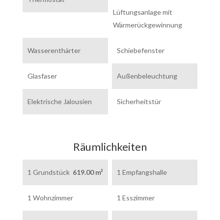
Lüftungsanlage mit
Wärmerückgewinnung
Wasserenthärter
Schiebefenster
Glasfaser
Außenbeleuchtung
Elektrische Jalousien
Sicherheitstür
Räumlichkeiten
1 Grundstück
619.00 m²
1 Empfangshalle
1 Wohnzimmer
1 Esszimmer