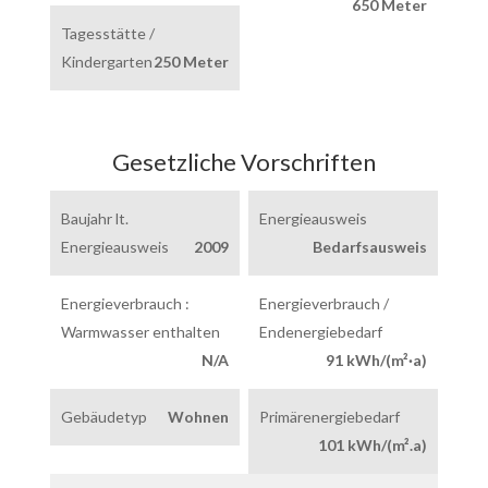
650 Meter
Tagesstätte /
Kindergarten
250 Meter
Gesetzliche Vorschriften
Baujahr lt.
Energieausweis
Energieausweis
2009
Bedarfsausweis
Energieverbrauch :
Energieverbrauch /
Warmwasser enthalten
Endenergiebedarf
N/A
91 kWh/(m²·a)
Gebäudetyp
Wohnen
Primärenergiebedarf
101 kWh/(m².a)