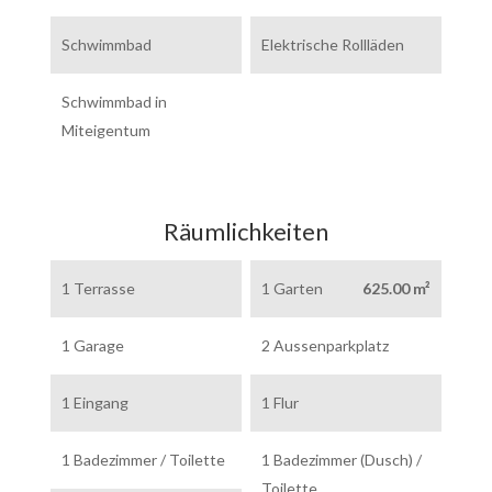
Schwimmbad
Elektrische Rollläden
Schwimmbad in
Miteigentum
Räumlichkeiten
1 Terrasse
1 Garten
625.00 m²
1 Garage
2 Aussenparkplatz
1 Eingang
1 Flur
1 Badezimmer / Toilette
1 Badezimmer (Dusch) /
Toilette