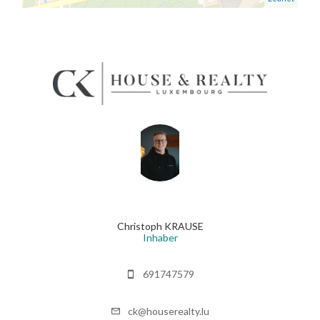
Christoph KRAUSE
Inhaber
691747579
ck@houserealty.lu