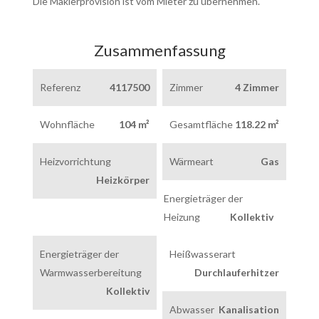
Die Maklerprovision ist vom Mieter zu übernehmen.
Zusammenfassung
Referenz
4117500
Zimmer
4 Zimmer
Wohnfläche
104 m²
Gesamtfläche
118.22 m²
Heizvorrichtung
Wärmeart
Gas
Heizkörper
Energieträger der
Heizung
Kollektiv
Energieträger der
Heißwasserart
Warmwasserbereitung
Durchlauferhitzer
Kollektiv
Abwasser
Kanalisation