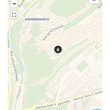
−
Leaflet