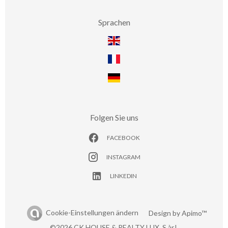
Sprachen
Folgen Sie uns
FACEBOOK
INSTAGRAM
LINKEDIN
Cookie-Einstellungen ändern
Design by
Apimo™
©2026 CK HOUSE & REALTY LUX. S.àr.l.