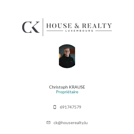
Christoph KRAUSE
Propriétaire
691747579
ck@houserealty.lu