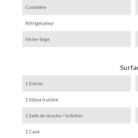
Cuisinière
Réfrigérateur
Sèche-linge
Surfa
1 Entrée
1 Séjour/cuisine
1 Salle de douche / toilettes
1 Cave