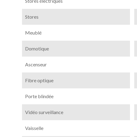
Stores électriques
Stores
Meublé
Domotique
Ascenseur
Fibre optique
Porte blindée
Vidéo surveillance
Vaisselle