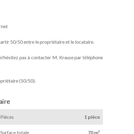
ernet
rtir 50/50 entre le propriétaire et le locataire.
, n'hésitez pas à contacter M. Krause par téléphone
opriétaire (50/50).
ire
Pièces
1 pièce
Surface totale
70 m²