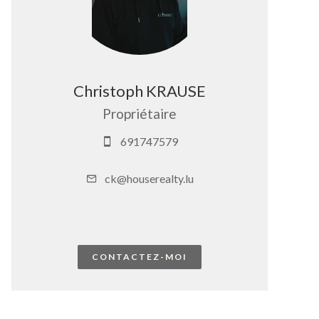
Christoph KRAUSE
Propriétaire
691747579
ck@houserealty.lu
CONTACTEZ-MOI