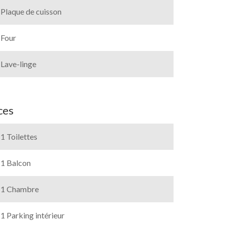
Plaque de cuisson
Four
Lave-linge
ces
1 Toilettes
1 Balcon
1 Chambre
1 Parking intérieur