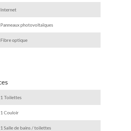
Internet
Panneaux photovoltaïques
Fibre optique
ces
1 Toilettes
1 Couloir
1 Salle de bains / toilettes