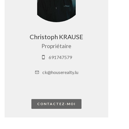
Christoph KRAUSE
Propriétaire
691747579
ck@houserealty.lu
CONTACTEZ-MOI