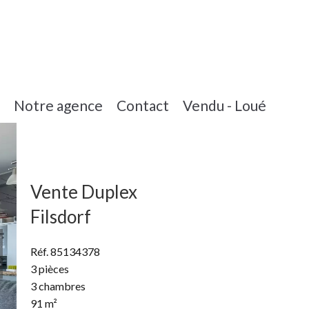
Notre agence
Contact
Vendu - Loué
Vente Duplex
Filsdorf
Réf. 85134378
3 pièces
3 chambres
91 m²