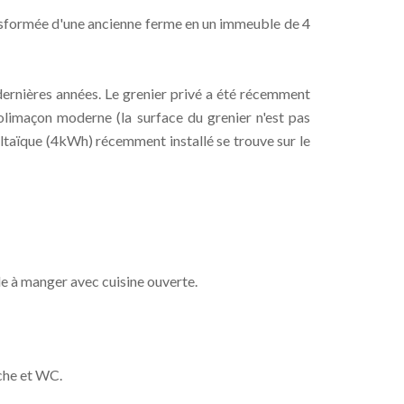
nsformée d'une ancienne ferme en un immeuble de 4
dernières années. Le grenier privé a été récemment
olimaçon moderne (la surface du grenier n'est pas
ltaïque (4kWh) récemment installé se trouve sur le
le à manger avec cuisine ouverte.
che et WC.