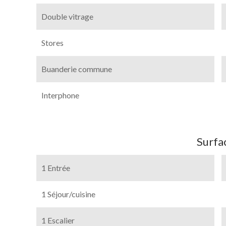
Double vitrage
Stores
Buanderie commune
Interphone
Surfa
1 Entrée
1 Séjour/cuisine
1 Escalier