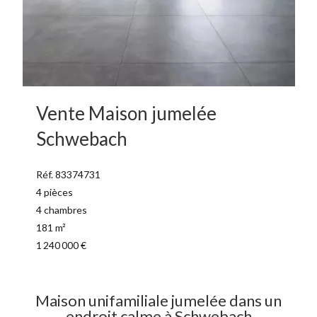
Vente Maison jumelée
Schwebach
Réf. 83374731
4 pièces
4 chambres
181 m²
1 240 000 €
Maison unifamiliale jumelée dans un
endroit calme à Schwebach