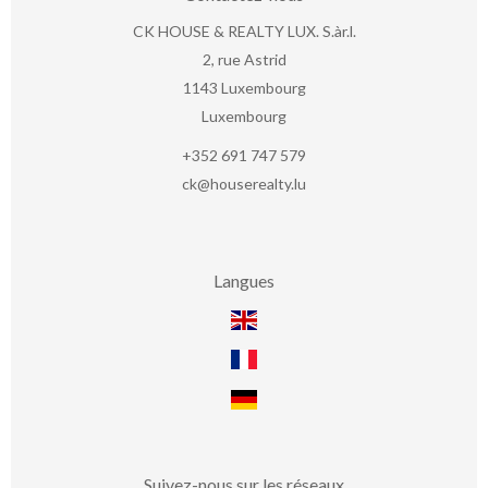
CK HOUSE & REALTY LUX. S.àr.l.
2, rue Astrid
1143
Luxembourg
Luxembourg
+352 691 747 579
ck@houserealty.lu
Langues
Suivez-nous sur les réseaux