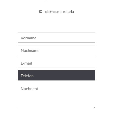
ck@houserealty.lu