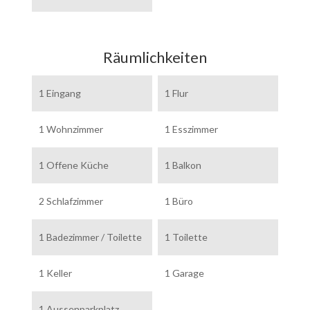
Räumlichkeiten
1 Eingang
1 Flur
1 Wohnzimmer
1 Esszimmer
1 Offene Küche
1 Balkon
2 Schlafzimmer
1 Büro
1 Badezimmer / Toilette
1 Toilette
1 Keller
1 Garage
1 Aussenparkplatz