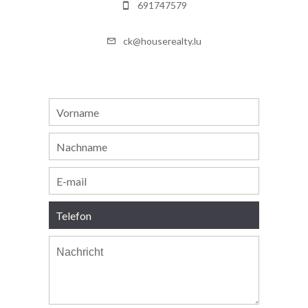
691747579
ck@houserealty.lu