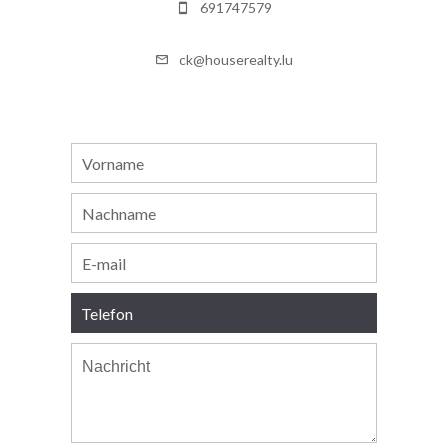
691747579
ck@houserealty.lu