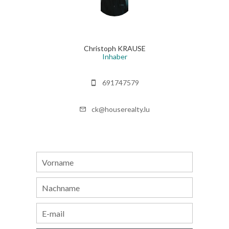
Christoph KRAUSE
Inhaber
691747579
ck@houserealty.lu