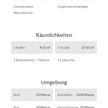
Gemeinsame
Gegensprechanlage
Waschküche
Räumlichkeiten
1 Keller
4.15 m²
1 Studio
27.61 m²
1 Badezimmer / Toilette
1 Eckküche
Umgebung
Arzt
25 Meter
Autobahn
1500 Meter
Bus
20 Meter
Hauptstrasse
50 Meter