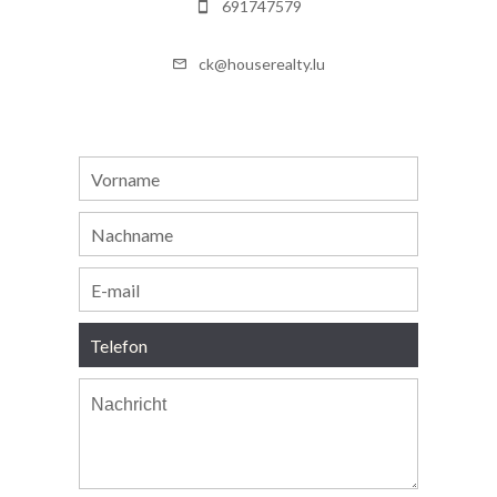
691747579
ck@houserealty.lu