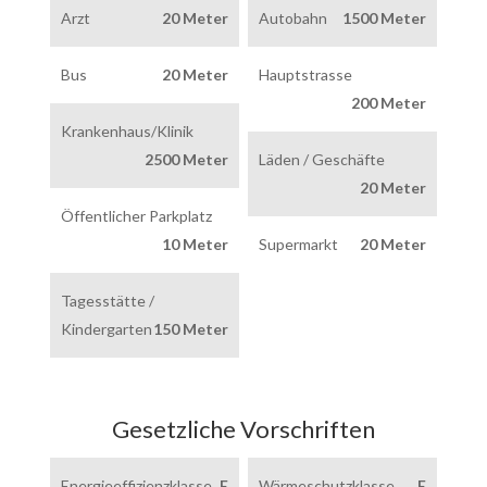
Arzt
20 Meter
Autobahn
1500 Meter
Bus
20 Meter
Hauptstrasse
200 Meter
Krankenhaus/Klinik
2500 Meter
Läden / Geschäfte
20 Meter
Öffentlicher Parkplatz
10 Meter
Supermarkt
20 Meter
Tagesstätte /
Kindergarten
150 Meter
Gesetzliche Vorschriften
Energieeffizienzklasse
E
Wärmeschutzklasse
E