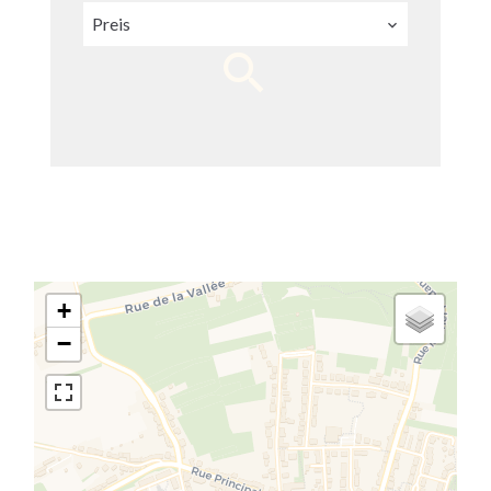
Preis
+
−