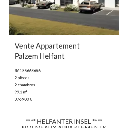
Vente Appartement
Palzem Helfant
Réf. 85668656
2 pièces
2 chambres
99.1 m²
376 900 €
**** HELFANTER INSEL ****
NOUVEAUX APPARTEMENTS