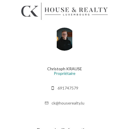
Christoph KRAUSE
Propriétaire
691747579
ck@houserealty.lu