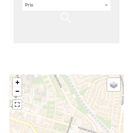
Prix
+
−