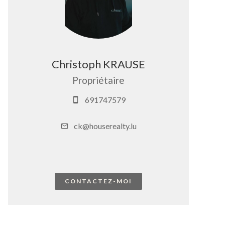
Christoph KRAUSE
Propriétaire
691747579
ck@houserealty.lu
CONTACTEZ-MOI