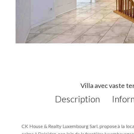
Villa avec vaste te
Description
Infor
CK House & Realty Luxembourg Sarl. propose à la locati
calme à Daleiden, non loin de la frontière luxembourgeo