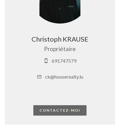
Christoph KRAUSE
Propriétaire
691747579
ck@houserealty.lu
CONTACTEZ-MOI