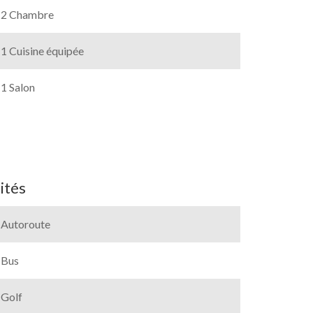
2 Chambre
1 Cuisine équipée
1 Salon
ités
Autoroute
Bus
Golf