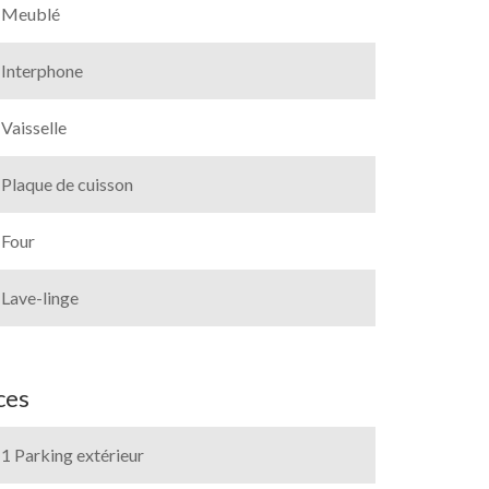
Meublé
Interphone
Vaisselle
Plaque de cuisson
Four
Lave-linge
ces
1 Parking extérieur