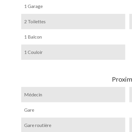
1 Garage
2 Toilettes
1 Balcon
1 Couloir
Proxim
Médecin
Gare
Gare routière