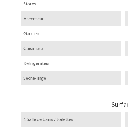
Stores
Ascenseur
Gardien
Cuisinière
Réfrigérateur
Sèche-linge
Surfa
1 Salle de bains / toilettes