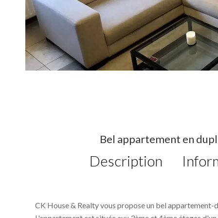
Bel appartement en duple
Description
Infor
CK House & Realty vous propose un bel appartement-du
L'appartement est située aux 3ème et 4ème étages d'u