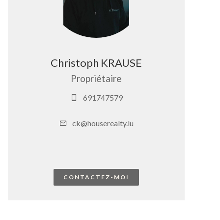
Christoph KRAUSE
Propriétaire
691747579
ck@houserealty.lu
CONTACTEZ-MOI