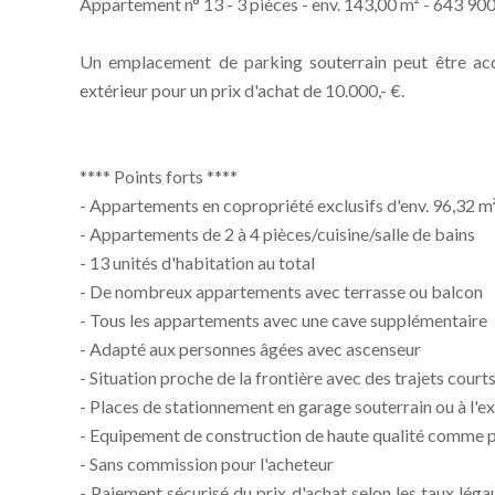
Appartement n° 13 - 3 pièces - env. 143,00 m² - 643 900,
Un emplacement de parking souterrain peut être acq
extérieur pour un prix d'achat de 10.000,- €.
**** Points forts ****
- Appartements en copropriété exclusifs d'env. 96,32 m²
- Appartements de 2 à 4 pièces/cuisine/salle de bains
- 13 unités d'habitation au total
- De nombreux appartements avec terrasse ou balcon
- Tous les appartements avec une cave supplémentaire
- Adapté aux personnes âgées avec ascenseur
- Situation proche de la frontière avec des trajets courts
- Places de stationnement en garage souterrain ou à l'ex
- Equipement de construction de haute qualité comme par
- Sans commission pour l'acheteur
- Paiement sécurisé du prix d'achat selon les taux lég