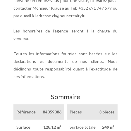
convenir un rendez-vous pour une visite, n'hésitez pas à
contacter Monsieur Krause au Tél: +352 691 747 579 ou
par e-mail à l'adresse ck@houserealty.lu
Les honoraires de l'agence seront à la charge du
vendeur.
Toutes les informations fournies sont basées sur les
déclarations et documents de nos clients. Nous
déclinons toute responsabilité quant à l'exactitude de
ces informations.
Sommaire
Référence
84059086
Pièces
3 pièces
Surface
128.12 m²
Surface totale
249 m²