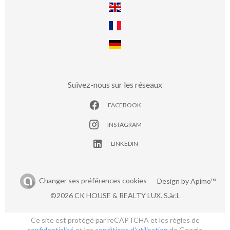
Suivez-nous sur les réseaux
FACEBOOK
INSTAGRAM
LINKEDIN
Changer ses préférences cookies
Design by
Apimo™
©2026 CK HOUSE & REALTY LUX. S.àr.l.
Ce site est protégé par reCAPTCHA et les règles de
confidentialité
et les
conditions d'utilisation
de Google