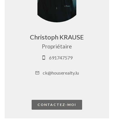
Christoph KRAUSE
Propriétaire
691747579
ck@houserealty.lu
CONTACTEZ-MOI