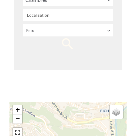
Localisation
Prix
+
−