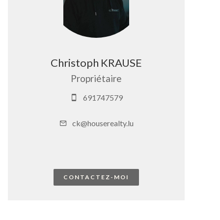
Christoph KRAUSE
Propriétaire
691747579
ck@houserealty.lu
CONTACTEZ-MOI