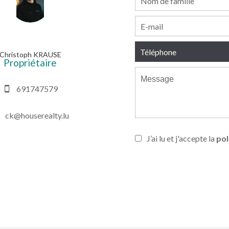
Christoph KRAUSE
Propriétaire
691747579
ck@houserealty.lu
J’ai lu et j'accepte la
pol