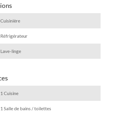
ions
Cuisinière
Réfrigérateur
Lave-linge
ces
1 Cuisine
1 Salle de bains / toilettes