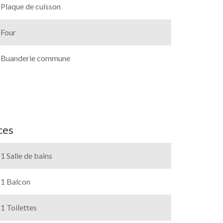
Plaque de cuisson
Four
Buanderie commune
ces
1 Salle de bains
1 Balcon
1 Toilettes