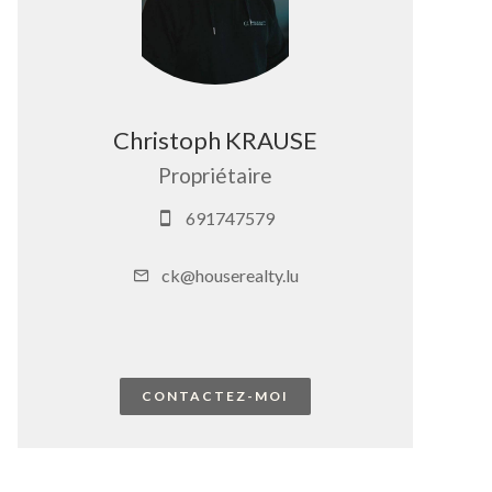
Christoph KRAUSE
Propriétaire
691747579
ck@houserealty.lu
CONTACTEZ-MOI