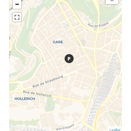
−
Leaflet