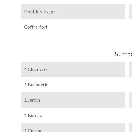
Double vitrage
Coffre-fort
Surfa
4 Chambre
1 Buanderie
1 Jardin
1 Bureau
1 Cuisine