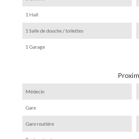
1 Hall
1 Salle de douche / toilettes
1 Garage
Proxim
Médecin
Gare
Gare routière