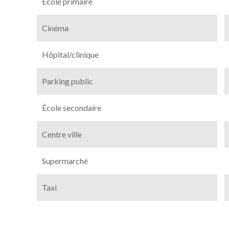
École primaire
Cinéma
Hôpital/clinique
Parking public
École secondaire
Centre ville
Supermarché
Taxi