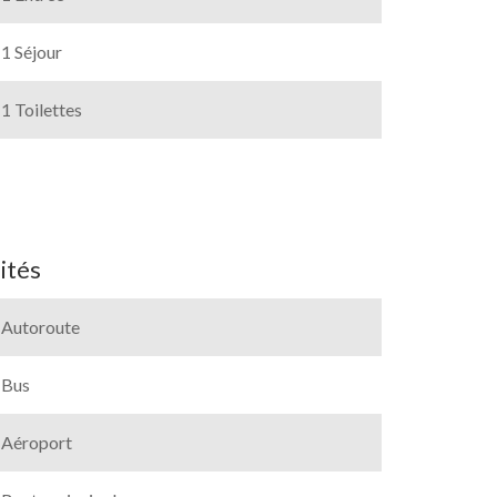
1 Séjour
1 Toilettes
ités
Autoroute
Bus
Aéroport