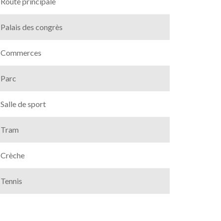
Route principale
Palais des congrès
Commerces
Parc
Salle de sport
Tram
Crèche
Tennis