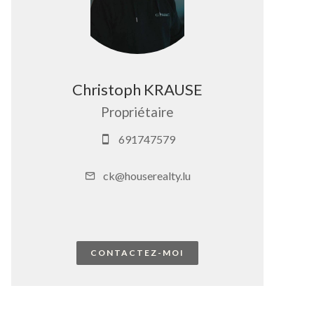
Christoph KRAUSE
Propriétaire
691747579
ck@houserealty.lu
CONTACTEZ-MOI